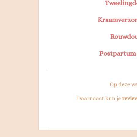
Tweelingd
Kraamverzo
Rouwdou
Postpartum
Op deze we
Daarnaast kun je
revie