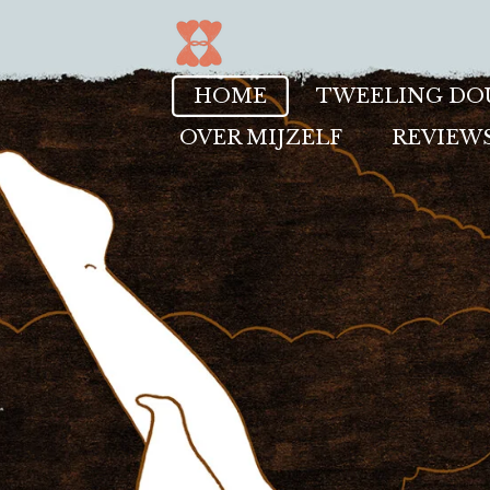
Ga
direct
naar
HOME
TWEELING DO
de
OVER MIJZELF
REVIEW
hoofdinhoud