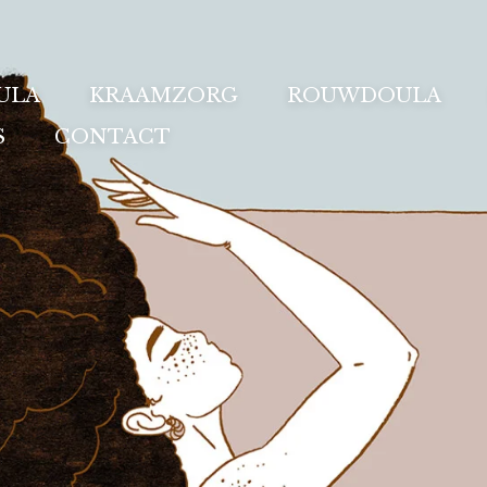
ULA
KRAAMZORG
ROUWDOULA
S
CONTACT